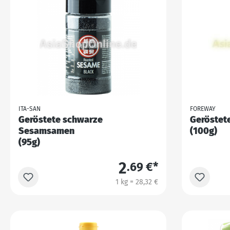
ITA-SAN
FOREWAY
Geröstete schwarze
Geröstet
Sesamsamen
(100g)
(95g)
2
.69 €*
1 kg = 28,32 €