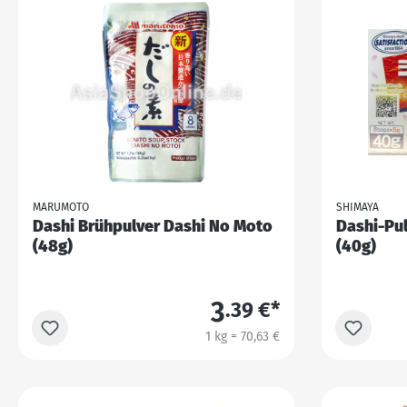
MARUMOTO
SHIMAYA
Dashi Brühpulver Dashi No Moto
Dashi-Pul
(48g)
(40g)
3
.39 €*
1 kg = 70,63 €