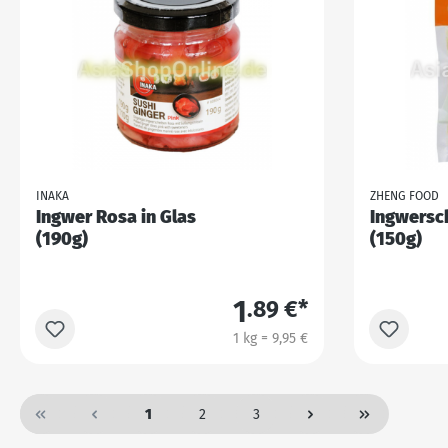
INAKA
ZHENG FOOD
Ingwer Rosa in Glas
Ingwersc
(190g)
(150g)
1
.89 €*
1 kg = 9,95 €
1
2
3