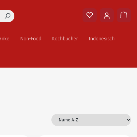
änke
Non-Food
Kochbücher
Indonesisch