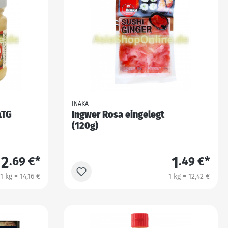
INAKA
ATG
Ingwer Rosa eingelegt
(120g)
2
1
.69 €*
.49 €*
1 kg = 14,16 €
1 kg = 12,42 €