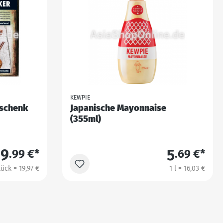
KEWPIE
eschenk
Japanische Mayonnaise
(355ml)
19
5
.99 €*
.69 €*
tück = 19,97 €
1 l = 16,03 €