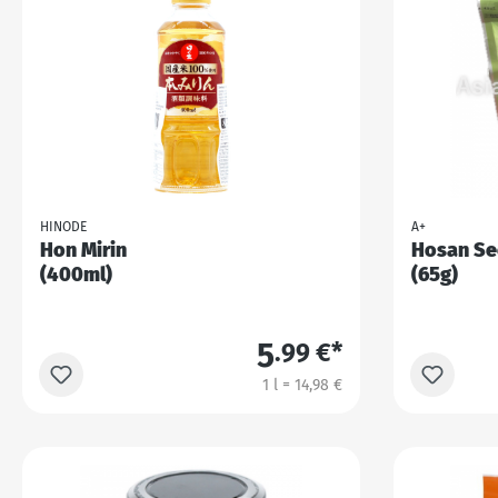
HINODE
A+
Hon Mirin
Hosan Se
(400ml)
(65g)
5
.99 €*
1 l = 14,98 €