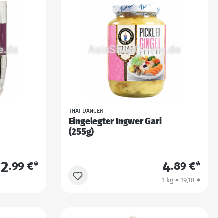
THAI DANCER
Eingelegter Ingwer Gari
(255g)
2
4
.99 €*
.89 €*
1 kg = 19,18 €