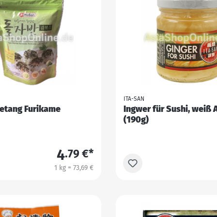
ITA-SAN
etang Furikame
Ingwer für Sushi, weiß 
(190g)
4
.79 €*
1 kg = 73,69 €