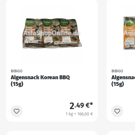
BIBIGO
BIBIGO
Algensnack Korean BBQ
Algensna
(15g)
(15g)
2
.49 €*
1 kg = 166,00 €