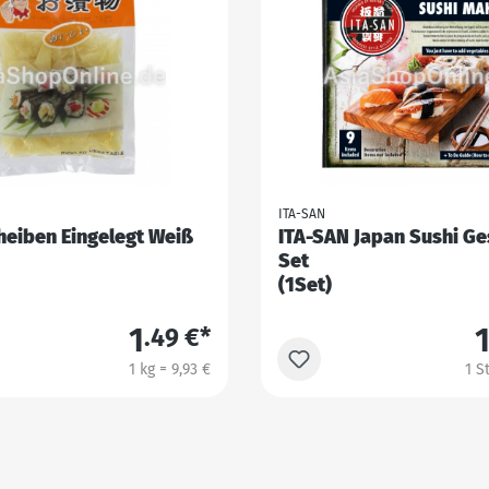
ITA-SAN
heiben Eingelegt Weiß
ITA-SAN Japan Sushi G
Set
(1Set)
1
.49 €*
1 kg = 9,93 €
1 S