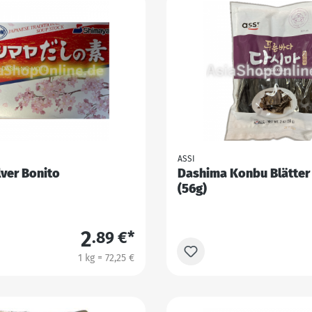
ASSI
ver Bonito
Dashima Konbu Blätter
(56g)
2
.89 €*
1 kg = 72,25 €