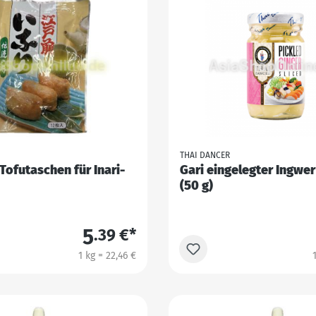
THAI DANCER
 Tofutaschen für Inari-
Gari eingelegter Ingwer
(50 g)
5
.39 €*
1 kg = 22,46 €