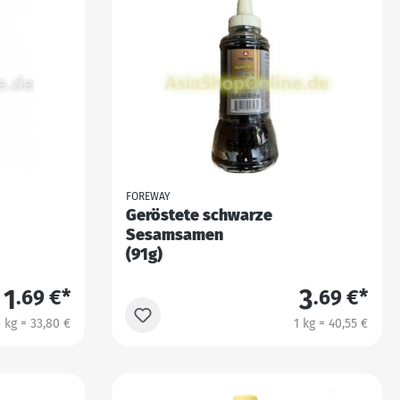
FOREWAY
Geröstete schwarze
Sesamsamen
(91g)
1
3
.69 €*
.69 €*
1 kg = 33,80 €
1 kg = 40,55 €