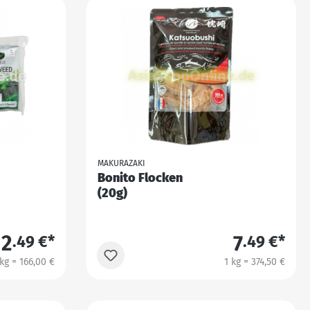
MAKURAZAKI
Bonito Flocken
(20g)
2
7
.49 €*
.49 €*
 kg = 166,00 €
1 kg = 374,50 €