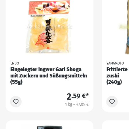
ENDO
YAMAMOTO
Eingelegter Ingwer Gari Shoga
Frittierte
mit Zuckern und Süßungsmitteln
zushi
(55g)
(240g)
2
.59 €*
1 kg = 47,09 €