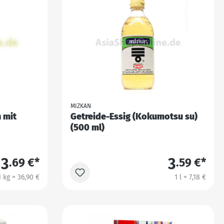
MIZKAN
 mit
Getreide-Essig (Kokumotsu su)
(500 ml)
3
3
.69 €*
.59 €*
1 kg = 36,90 €
1 l = 7,18 €