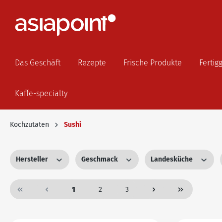
Das Geschäft
Rezepte
Frische Produkte
Fertig
Kaffe-specialty
Kochzutaten
Sushi
Hersteller
Geschmack
Landesküche
1
2
3