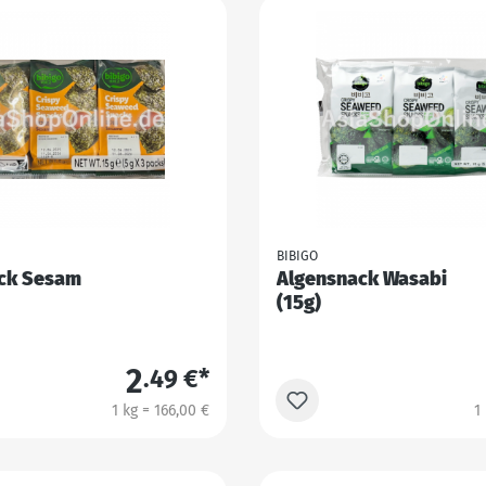
BIBIGO
ck Sesam
Algensnack Wasabi
(15g)
2
.49 €*
1 kg = 166,00 €
1