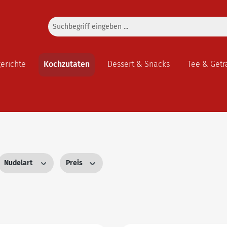
gerichte
Kochzutaten
Dessert & Snacks
Tee & Getr
Nudelart
Preis