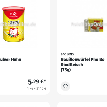
BAO LONG
pulver Huhn
Bouillonwürfel Pho Bo
Rindfleisch
(75g)
5
.29 €*
1 kg = 21,16 €