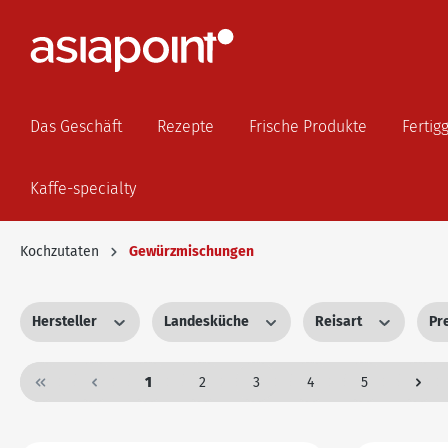
Das Geschäft
Rezepte
Frische Produkte
Fertig
Kaffe-specialty
Kochzutaten
Gewürzmischungen
Hersteller
Landesküche
Reisart
Pr
1
2
3
4
5