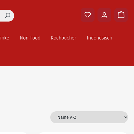
änke
Non-Food
Kochbücher
Indonesisch