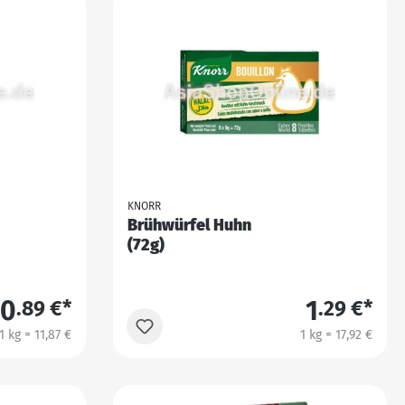
KNORR
Brühwürfel Huhn
(72g)
0
1
.89 €*
.29 €*
1 kg = 11,87 €
1 kg = 17,92 €