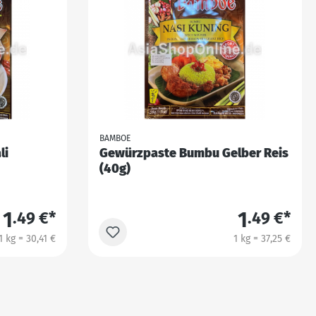
BAMBOE
li
Gewürzpaste Bumbu Gelber Reis
(40g)
1
1
.49 €*
.49 €*
1 kg = 30,41 €
1 kg = 37,25 €