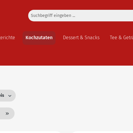
gerichte
Kochzutaten
Dessert & Snacks
Tee & Getr
eis