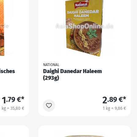
NATIONAL
isches
Daighi Danedar Haleem
(293g)
1
2
.79 €*
.89 €*
1 kg = 35,80 €
1 kg = 9,86 €