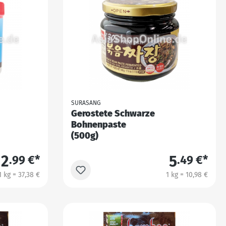
SURASANG
Gerostete Schwarze
Bohnenpaste
(500g)
2
5
.99 €*
.49 €*
1 kg = 37,38 €
1 kg = 10,98 €