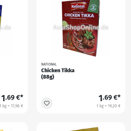
NATIONAL
Chicken Tikka
(88g)
1
1
.69 €*
.69 €*
1 kg = 17,98 €
1 kg = 19,20 €