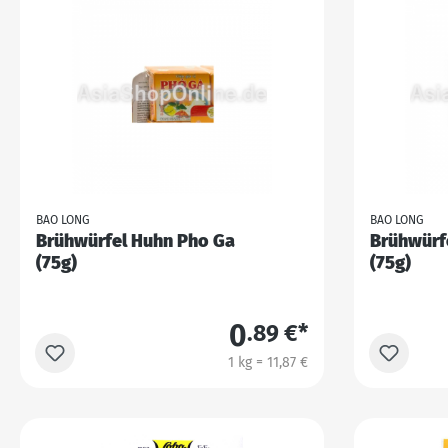
BAO LONG
BAO LONG
Brühwürfel Huhn Pho Ga
Brühwürf
(75g)
(75g)
0
.89 €*
1 kg = 11,87 €