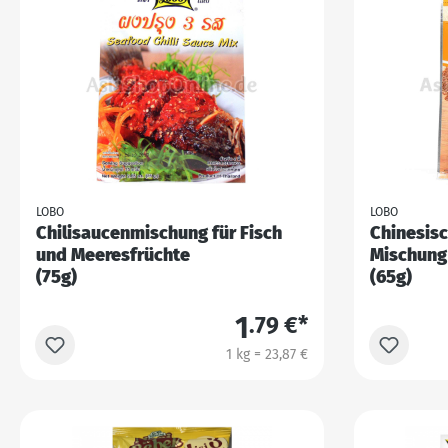
LOBO
LOBO
Chilisaucenmischung für Fisch
Chinesis
und Meeresfrüchte
Mischung
(75g)
(65g)
1
.79 €*
1 kg = 23,87 €