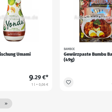
BAMBOE
ischung Umami
Gewürzpaste Bumbu Ba
(49g)
9
.29 €*
1 l = 0,06 €