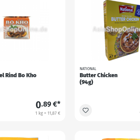
NATIONAL
el Rind Bo Kho
Butter Chicken
(94g)
0
.89 €*
1 kg = 11,87 €