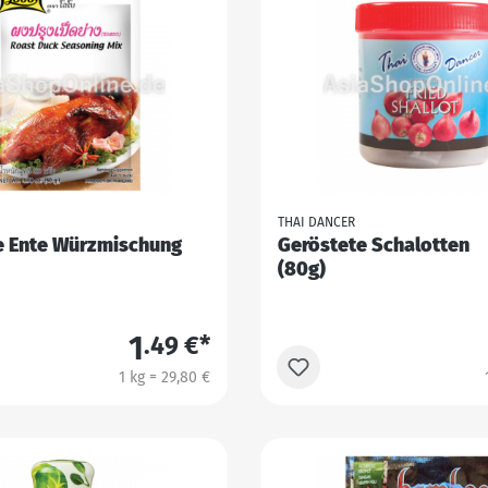
THAI DANCER
e Ente Würzmischung
Geröstete Schalotten
(80g)
1
.49 €*
1 kg = 29,80 €