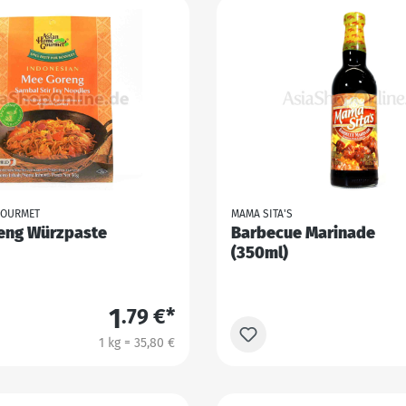
GOURMET
MAMA SITA'S
eng Würzpaste
Barbecue Marinade
(350ml)
1
.79 €*
1 kg = 35,80 €