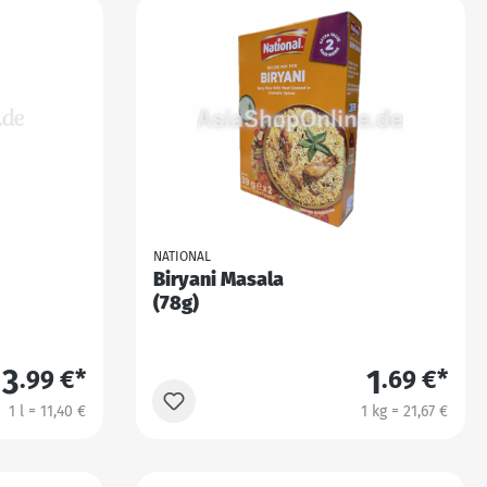
NATIONAL
Biryani Masala
(78g)
3
1
.99 €*
.69 €*
1 l = 11,40 €
1 kg = 21,67 €