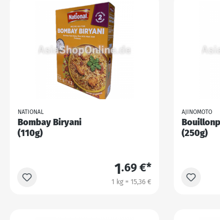
NATIONAL
AJINOMOTO
Bombay Biryani
Bouillon
(110g)
(250g)
1
.69 €*
1 kg = 15,36 €