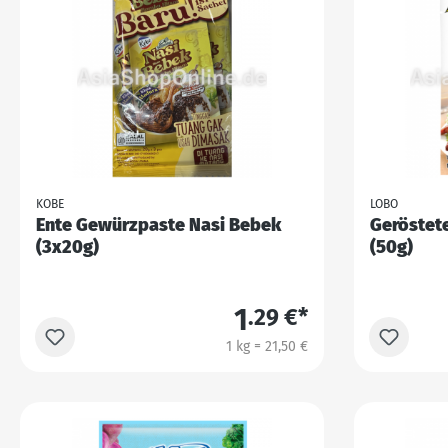
KOBE
LOBO
Ente Gewürzpaste Nasi Bebek
Geröstet
(3x20g)
(50g)
1
.29 €*
1 kg = 21,50 €